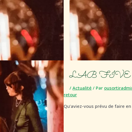
LAB FIVE
/
Actualité
/ Par
ousortiradmi
retour
Qu’aviez-vous prévu de faire en