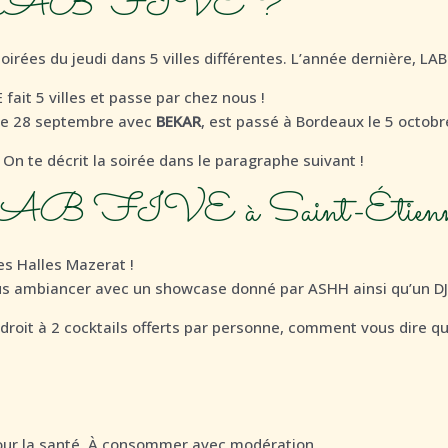
e le LAB FIVE ?
irées du jeudi dans 5 villes différentes. L’année dernière, LAB 
 fait 5 villes et passe par chez nous !
 le 28 septembre avec
BEKAR
, est passé à Bordeaux le 5 octob
? On te décrit la soirée dans le paragraphe suivant !
le LAB FIVE à Saint-Étien
es Halles Mazerat !
us ambiancer avec un showcase donné par ASHH ainsi qu’un DJ 
 droit à
2 cocktails offerts par personne, comment vous dire q
pour la santé. À consommer avec modération.