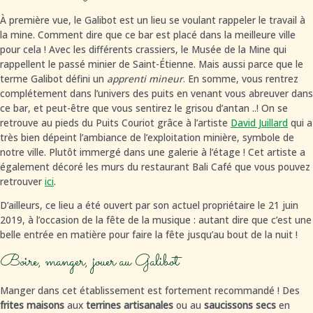
À première vue, le Galibot est un lieu se voulant rappeler le travail à
la mine. Comment dire que ce bar est placé dans la meilleure ville
pour cela ! Avec les différents crassiers, le Musée de la Mine qui
rappellent le passé minier de Saint-Étienne. Mais aussi parce que le
terme Galibot défini un
apprenti mineur
. En somme, vous rentrez
complétement dans l’univers des puits en venant vous abreuver dans
ce bar, et peut-être que vous sentirez le grisou d’antan ..! On se
retrouve au pieds du Puits Couriot grâce à l’artiste
David Juillard
qui a
très bien dépeint l’ambiance de l’exploitation minière, symbole de
notre ville. Plutôt immergé dans une galerie à l’étage ! Cet artiste a
également décoré les murs du restaurant Bali Café que vous pouvez
retrouver
ici
.
D’ailleurs, ce lieu a été ouvert par son actuel propriétaire le 21 juin
2019, à l’occasion de la fête de la musique : autant dire que c’est une
belle entrée en matière pour faire la fête jusqu’au bout de la nuit !
Boire, manger, jouer au Galibot
Manger dans cet établissement est fortement recommandé ! Des
frites maisons
aux
terrines artisanales
ou au
saucissons secs
en