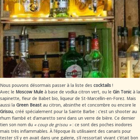
Nous pouvons désormais passer à la liste des
cocktails
!
Avec le
Moscow Mule
à base de vodka citron vert, ou le
Gin Tonic
à la
sapinette, fleur de Babet bio, liqueur de St-Marcellin-en-Forez. Mais
aussi la
Green Beast
au citron, absinthe et concombre ou encore le
Grisou
, créé spécialement pour la Sainte Barbe : c’est un shooter au
rhum flambé et d’amaretto servi dans un verre de bière. Ce dernier
tien son nom du
« coup de grisou »
: ce sont des poches inodores
mais très inflammables. À l’époque ils utilisaient des canaris pour
tester s’il y en avait dans une galerie, s’il ressortait vivant c’était bon