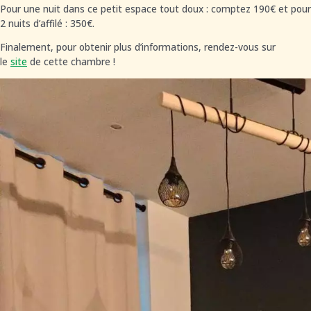
Pour une nuit dans ce petit espace tout doux : comptez 190€ et pour
2 nuits d’affilé : 350€.
Finalement, pour obtenir plus d’informations, rendez-vous sur
le
site
de cette chambre !