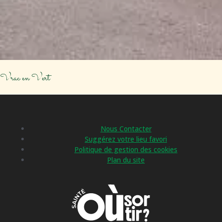
Vrac en Vert
Nous Contacter
Suggérez votre lieu favori
Politique de gestion des cookies
Plan du site